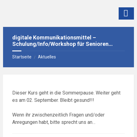
Skip
Skip
Skip
Skip
to
to
to
to
content
left
right
footer
sidebar
sidebar
digitale Kommunikationsmittel –
Schulung/Info/Workshop für Senioren…
Startseite
Aktuelles
/
Dieser Kurs geht in die Sommerpause. Weiter geht
es am 02. September. Bleibt gesund!!!
Wenn ihr zwischenzeitlich Fragen und/oder
Anregungen habt, bitte sprecht uns an…