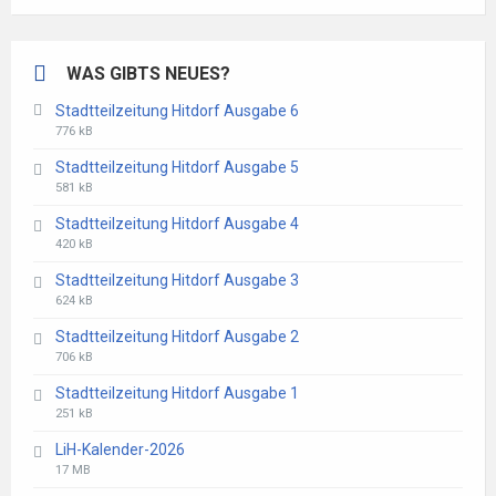
WAS GIBTS NEUES?
Stadtteilzeitung Hitdorf Ausgabe 6
File
File
776 kB
extension:
size:
Stadtteilzeitung Hitdorf Ausgabe 5
pdf
File
File
581 kB
extension:
size:
Stadtteilzeitung Hitdorf Ausgabe 4
pdf
File
File
420 kB
extension:
size:
Stadtteilzeitung Hitdorf Ausgabe 3
pdf
File
File
624 kB
extension:
size:
Stadtteilzeitung Hitdorf Ausgabe 2
pdf
File
File
706 kB
extension:
size:
Stadtteilzeitung Hitdorf Ausgabe 1
pdf
File
File
251 kB
extension:
size:
LiH-Kalender-2026
pdf
File
File
17 MB
extension:
size: