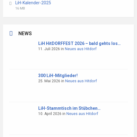
LiH-Kalender-2025
pdf
File
File
16 MB
extension:
size:
pdf
NEWS
LiH HitDORFFEST 2026 – bald gehts los…
11. Juli 2026
in
Neues aus Hitdorf
300 LiH-Mitglieder!
25. Mai 2026
in
Neues aus Hitdorf
LiH-Stammtisch im Stübchen…
10. April 2026
in
Neues aus Hitdorf