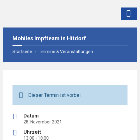
Skip
Skip
Skip
to
to
to
content
left
footer
sidebar
Mobiles Impfteam in Hitdorf
Startseite
Termine & Veranstaltungen
/
Dieser Termin ist vorbei
Datum
28. November 2021
Uhrzeit
13:00 - 18:00