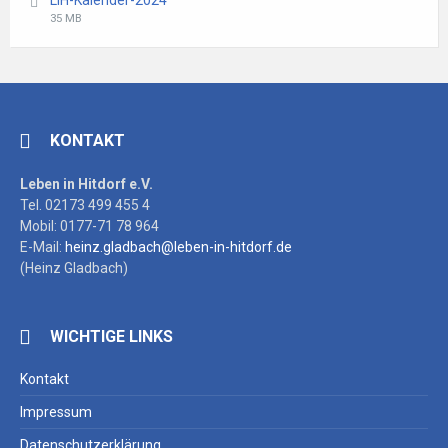
LiH-Kalender-2024
pdf
File
File
35 MB
extension:
size:
pdf
KONTAKT
Leben in Hitdorf e.V.
Tel. 02173 499 455 4
Mobil: 0177-71 78 964
E-Mail:
heinz.gladbach@leben-in-hitdorf.de
(Heinz Gladbach)
WICHTIGE LINKS
Kontakt
Impressum
Datenschutzerklärung