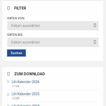
FILTER
DATEN VON:
DATEN BIS:
Suchen
ZUM DOWNLOAD
LiH-Kalender-2026
File
File
17 MB
extension:
size:
LiH-Kalender-2025
pdf
File
File
16 MB
extension:
size: