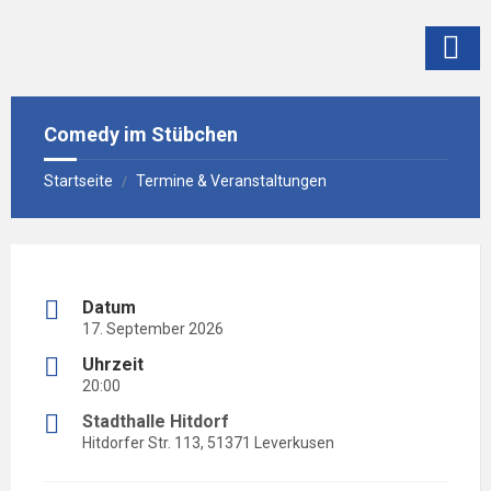
Skip
Skip
Skip
to
to
to
content
left
footer
sidebar
Comedy im Stübchen
Startseite
Termine & Veranstaltungen
/
Datum
17. September 2026
Uhrzeit
20:00
Stadthalle Hitdorf
Hitdorfer Str. 113, 51371 Leverkusen