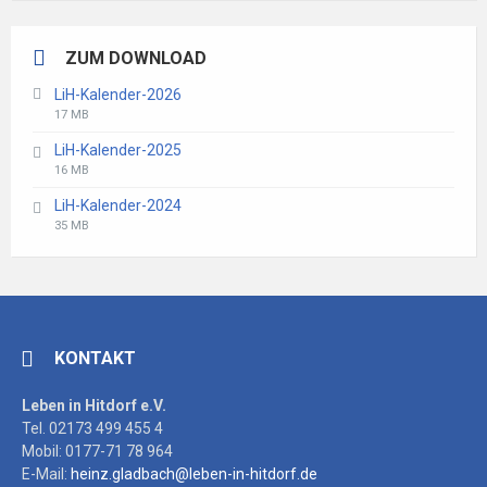
ZUM DOWNLOAD
LiH-Kalender-2026
File
File
17 MB
extension:
size:
LiH-Kalender-2025
pdf
File
File
16 MB
extension:
size:
LiH-Kalender-2024
pdf
File
File
35 MB
extension:
size:
pdf
KONTAKT
Leben in Hitdorf e.V.
Tel. 02173 499 455 4
Mobil: 0177-71 78 964
E-Mail:
heinz.gladbach@leben-in-hitdorf.de