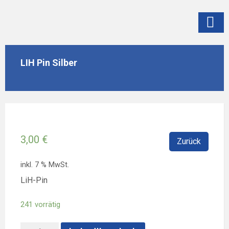
Skip
Skip
Skip
to
to
to
content
left
footer
sidebar
LIH Pin Silber
3,00
€
Zurück
inkl. 7 % MwSt.
LiH-Pin
241 vorrätig
LIH