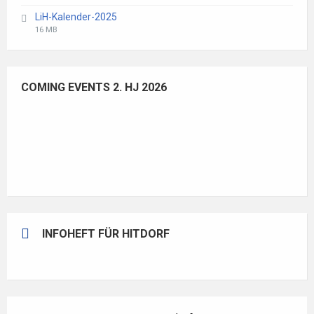
extension:
size:
LiH-Kalender-2025
pdf
File
File
16 MB
extension:
size:
pdf
COMING EVENTS 2. HJ 2026
INFOHEFT FÜR HITDORF