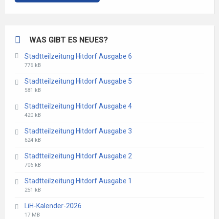
WAS GIBT ES NEUES?
Stadtteilzeitung Hitdorf Ausgabe 6
File
File
776 kB
extension:
size:
Stadtteilzeitung Hitdorf Ausgabe 5
pdf
File
File
581 kB
extension:
size:
Stadtteilzeitung Hitdorf Ausgabe 4
pdf
File
File
420 kB
extension:
size:
Stadtteilzeitung Hitdorf Ausgabe 3
pdf
File
File
624 kB
extension:
size:
Stadtteilzeitung Hitdorf Ausgabe 2
pdf
File
File
706 kB
extension:
size:
Stadtteilzeitung Hitdorf Ausgabe 1
pdf
File
File
251 kB
extension:
size:
LiH-Kalender-2026
pdf
File
File
17 MB