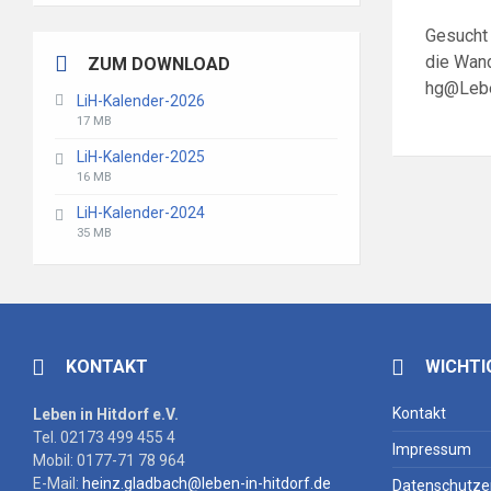
Gesucht 
die Wand
ZUM DOWNLOAD
hg@Leben
LiH-Kalender-2026
File
File
17 MB
extension:
size:
LiH-Kalender-2025
pdf
File
File
16 MB
extension:
size:
LiH-Kalender-2024
pdf
File
File
35 MB
extension:
size:
pdf
KONTAKT
WICHTI
Kontakt
Leben in Hitdorf e.V.
Tel. 02173 499 455 4
Impressum
Mobil: 0177-71 78 964
E-Mail:
heinz.gladbach@leben-in-hitdorf.de
Datenschutze