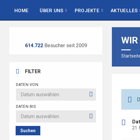
Skip
Skip
Skip
to
to
to
HOME
ÜBER UNS
PROJEKTE
AKTUELLES
content
left
footer
sidebar
WIR
614.722
Besucher seit 2009
Startseit
FILTER
DATEN VON:
D
DATEN BIS:
Da
21.
Suchen