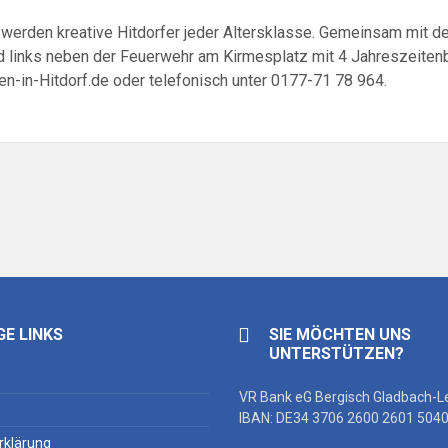
werden kreative Hitdorfer jeder Altersklasse. Gemeinsam mit d
 links neben der Feuerwehr am Kirmesplatz mit 4 Jahreszeitenbil
-in-Hitdorf.de oder telefonisch unter 0177-71 78 964.
GE LINKS
SIE MÖCHTEN UNS
UNTERSTÜTZEN?
VR Bank eG Bergisch Gladbach-L
IBAN: DE34 3706 2600 2601 5040
rklärung