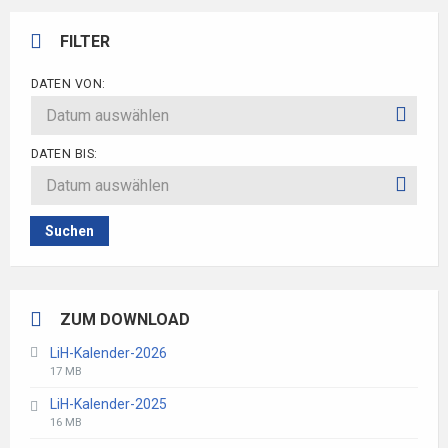
FILTER
DATEN VON:
DATEN BIS:
Suchen
ZUM DOWNLOAD
LiH-Kalender-2026
File
File
17 MB
extension:
size:
LiH-Kalender-2025
pdf
File
File
16 MB
extension:
size: