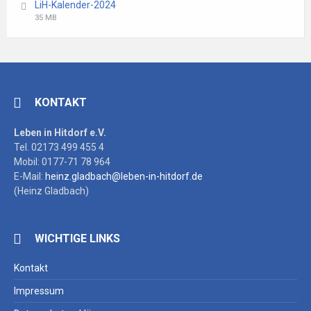
LiH-Kalender-2024
pdf
File
File
35 MB
extension:
size:
pdf
KONTAKT
Leben in Hitdorf e.V.
Tel. 02173 499 455 4
Mobil: 0177-71 78 964
E-Mail:
heinz.gladbach@leben-in-hitdorf.de
(Heinz Gladbach)
WICHTIGE LINKS
Kontakt
Impressum