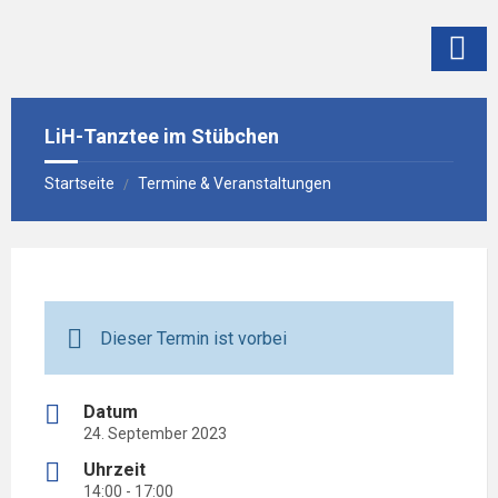
Skip
Skip
Skip
to
to
to
content
left
footer
sidebar
LiH-Tanztee im Stübchen
Startseite
Termine & Veranstaltungen
/
Dieser Termin ist vorbei
Datum
24. September 2023
Uhrzeit
14:00 - 17:00