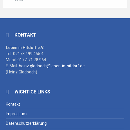
extension:
size:
pdf
KONTAKT
Leben in Hitdorf e.V.
Tel. 02173 499 455 4
Mobil: 0177-71 78 964
E-Mail:
heinz.gladbach@leben-in-hitdorf.de
(Heinz Gladbach)
WICHTIGE LINKS
Kontakt
Impressum
Datenschutzerklärung