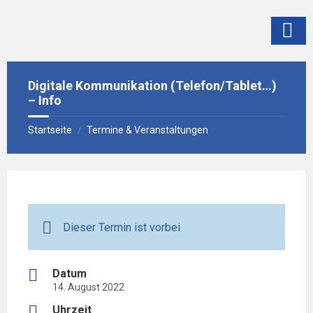
Skip
Skip
Skip
to
to
to
content
left
footer
sidebar
Digitale Kommunikation (Telefon/Tablet…)
– Info
Startseite
Termine & Veranstaltungen
/
Dieser Termin ist vorbei
Datum
14. August 2022
Uhrzeit