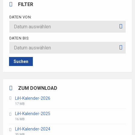
FILTER
DATEN VON:
DATEN BIS:
Suchen
ZUM DOWNLOAD
LiH-Kalender-2026
File
File
17 MB
extension:
size:
LiH-Kalender-2025
pdf
File
File
16 MB
extension:
size:
LiH-Kalender-2024
pdf
File
File
35 MB