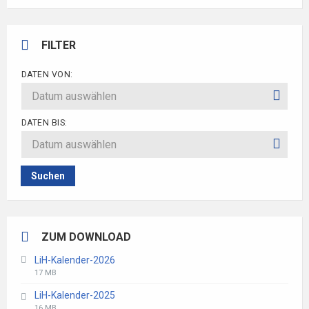
FILTER
DATEN VON:
DATEN BIS:
Suchen
ZUM DOWNLOAD
LiH-Kalender-2026
File
File
17 MB
extension:
size:
LiH-Kalender-2025
pdf
File
File
16 MB