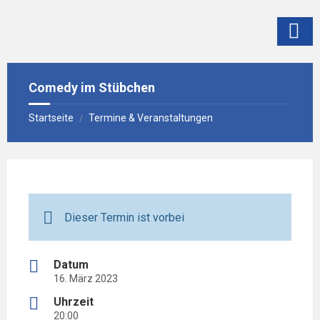
Skip
Skip
Skip
to
to
to
content
left
footer
sidebar
Comedy im Stübchen
Startseite
Termine & Veranstaltungen
/
Dieser Termin ist vorbei
Datum
16. März 2023
Uhrzeit
20:00