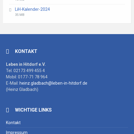
extension:
size:
LiH-Kalender-2024
pdf
File
File
35 MB
extension:
size:
pdf
KONTAKT
Leben in Hitdorf e.V.
Tel. 02173 499 455 4
Mobil: 0177-71 78 964
E-Mail:
heinz.gladbach@leben-in-hitdorf.de
(Heinz Gladbach)
WICHTIGE LINKS
Kontakt
Impressum