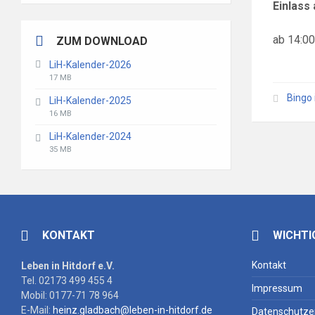
Einlass 
ab 14:00
ZUM DOWNLOAD
LiH-Kalender-2026
File
File
17 MB
extension:
size:
Bingo 
LiH-Kalender-2025
pdf
File
File
16 MB
extension:
size:
LiH-Kalender-2024
pdf
File
File
35 MB
extension:
size:
pdf
KONTAKT
WICHTI
Kontakt
Leben in Hitdorf e.V.
Tel. 02173 499 455 4
Impressum
Mobil: 0177-71 78 964
E-Mail:
heinz.gladbach@leben-in-hitdorf.de
Datenschutze