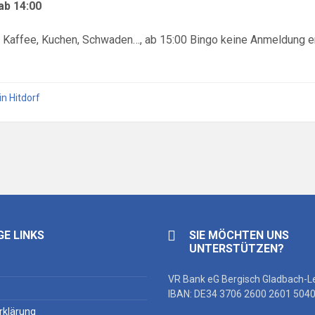
ab 14:00
 Kaffee, Kuchen, Schwaden…, ab 15:00 Bingo keine Anmeldung er
in Hitdorf
GE LINKS
SIE MÖCHTEN UNS
UNTERSTÜTZEN?
VR Bank eG Bergisch Gladbach-L
IBAN: DE34 3706 2600 2601 5040
rklärung