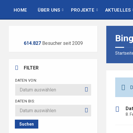
Skip
Skip
Skip
to
to
to
HOME
ÜBER UNS
PROJEKTE
AKTUELLES
content
left
footer
sidebar
Bing
614.827
Besucher seit 2009
Startseit
FILTER
DATEN VON:
D
DATEN BIS:
Da
8. 
Suchen